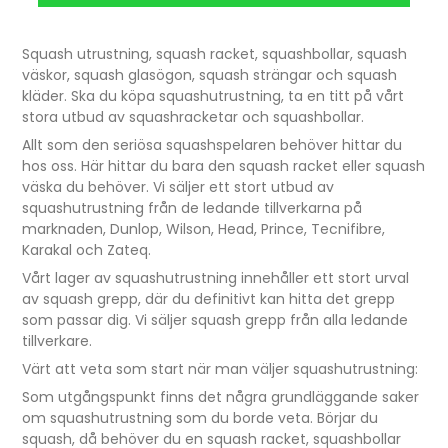
Squash utrustning, squash racket, squashbollar, squash
väskor, squash glasögon, squash strängar och squash
kläder. Ska du köpa squashutrustning, ta en titt på vårt
stora utbud av squashracketar och squashbollar.
Allt som den seriösa squashspelaren behöver hittar du
hos oss. Här hittar du bara den squash racket eller squash
väska du behöver. Vi säljer ett stort utbud av
squashutrustning från de ledande tillverkarna på
marknaden, Dunlop, Wilson, Head, Prince, Tecnifibre,
Karakal och Zateq.
Vårt lager av squashutrustning innehåller ett stort urval
av squash grepp, där du definitivt kan hitta det grepp
som passar dig. Vi säljer squash grepp från alla ledande
tillverkare.
Värt att veta som start när man väljer squashutrustning:
Som utgångspunkt finns det några grundläggande saker
om squashutrustning som du borde veta. Börjar du
squash, då behöver du en squash racket, squashbollar