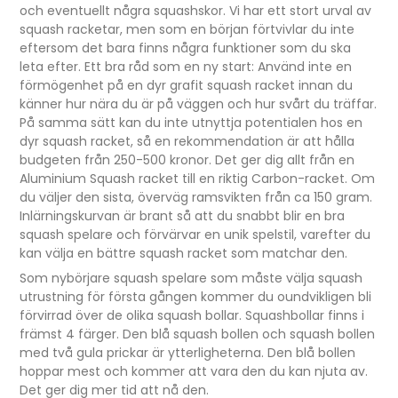
och eventuellt några squashskor. Vi har ett stort urval av
squash racketar, men som en början förtvivlar du inte
eftersom det bara finns några funktioner som du ska
leta efter. Ett bra råd som en ny start: Använd inte en
förmögenhet på en dyr grafit squash racket innan du
känner hur nära du är på väggen och hur svårt du träffar.
På samma sätt kan du inte utnyttja potentialen hos en
dyr squash racket, så en rekommendation är att hålla
budgeten från 250-500 kronor. Det ger dig allt från en
Aluminium Squash racket till en riktig Carbon-racket. Om
du väljer den sista, överväg ramsvikten från ca 150 gram.
Inlärningskurvan är brant så att du snabbt blir en bra
squash spelare och förvärvar en unik spelstil, varefter du
kan välja en bättre squash racket som matchar den.
Som nybörjare squash spelare som måste välja squash
utrustning för första gången kommer du oundvikligen bli
förvirrad över de olika squash bollar. Squashbollar finns i
främst 4 färger. Den blå squash bollen och squash bollen
med två gula prickar är ytterligheterna. Den blå bollen
hoppar mest och kommer att vara den du kan njuta av.
Det ger dig mer tid att nå den.