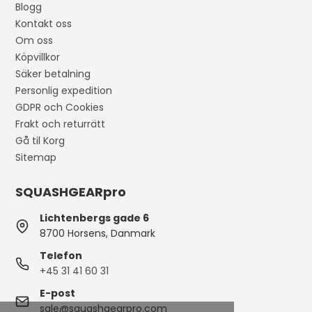
Blogg
Kontakt oss
Om oss
Köpvillkor
Säker betalning
Personlig expedition
GDPR och Cookies
Frakt och returrätt
Gå til Korg
Sitemap
SQUASHGEARpro
Lichtenbergs gade 6
8700 Horsens, Danmark
Telefon
+45 31 41 60 31
E-post
sale@squashgearpro.com