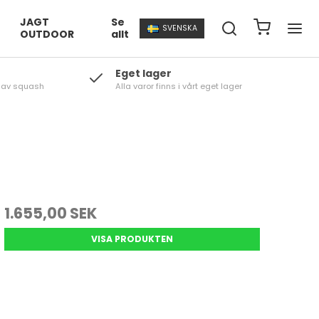
JAGT
Se
SVENSKA
OUTDOOR
allt
Eget lager
d av squash
Alla varor finns i vårt eget lager
1.655,00 SEK
VISA PRODUKTEN