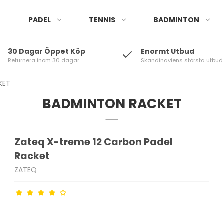
PADEL
TENNIS
BADMINTON
30 Dagar Öppet Köp
Enormt Utbud
Returnera inom 30 dagar
Skandinaviens största utbu
KET
BADMINTON RACKET
Zateq X-treme 12 Carbon Padel
Racket
ZATEQ