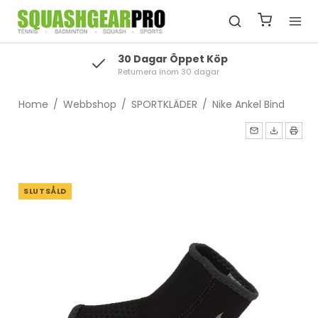
30 Dagar Öppet Köp
Returnera inom 30 dagar
Home
/
Webbshop
/
SPORTKLÄDER
/
Nike Ankel Bind
SLUTSÅLD